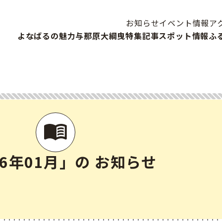
お知らせ
イベント情報
ア
よなばるの魅力
与那原大綱曳
特集記事
スポット情報
ふ
26年01月」の お知らせ