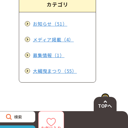
カテゴリ
お知らせ（51）
メディア掲載（4）
募集情報（1）
大綱曳まつり（55）
TOPへ
検索