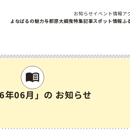
お知らせ
イベント情報
ア
よなばるの魅力
与那原大綱曳
特集記事
スポット情報
ふ
26年06月」の お知らせ