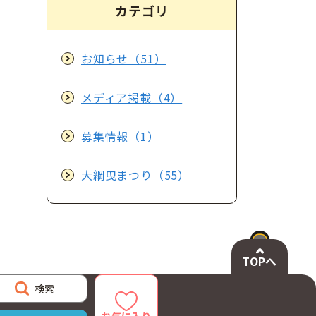
カテゴリ
お知らせ（51）
メディア掲載（4）
募集情報（1）
大綱曳まつり（55）
TOPへ
検索