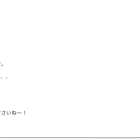
す。
＾＾
ださいね～！