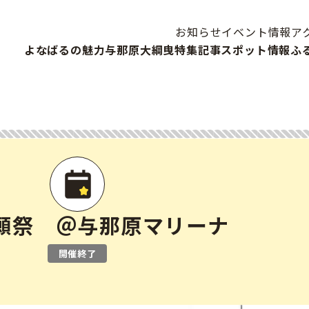
お知らせ
イベント情報
ア
よなばるの魅力
与那原大綱曳
特集記事
スポット情報
ふ
願祭 ＠与那原マリーナ
開催終了