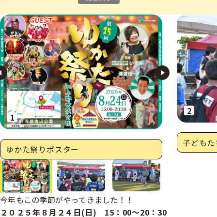
へ
次の画像へ
子どもた
ゆかた祭りポスター
へ
次のサムネイル
今年もこの季節がやってきました！！
２０２５年８月２４日(日) 15：00～20：30