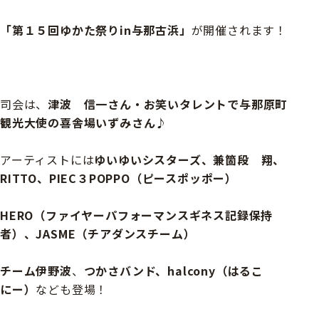
「第１５回ゆかた祭りin与那古浜」
が開催されます！
司会は、
津波 信一さん・お笑いタレントで与那原町
観光大使の喜舎場いずみさん♪
アーティストには
ゆいゆいシスターズ、兼箇段 翔、
RITTO、
PIEC３POPPO（ピースポッポー）
HERO（ファイヤーパフォーマンスギネス記録保持
者）、JASME（チアダンスチーム）
チーム伊野波
、
つかさバンド
、halcony（はるこ
にー）
なども登場！