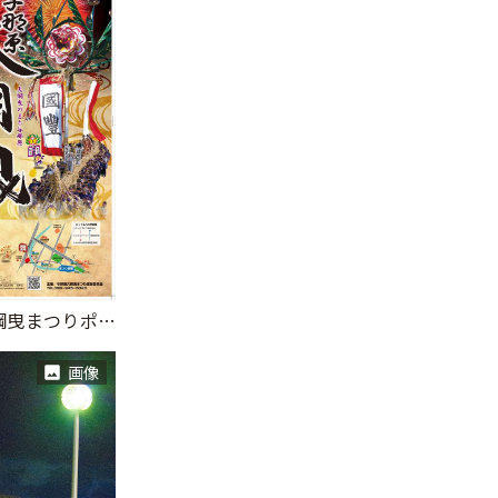
第37回与那原大綱曳まつりポスター
画像