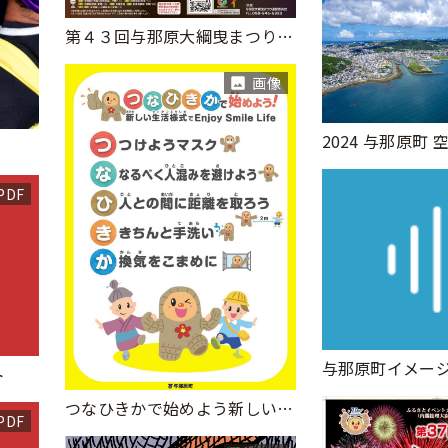
第４３回与那原大綱曳まつりポスター
画像
2024 与那原町 
PDF
ト
つなひきかで始めよう新しい生活様式
PDF