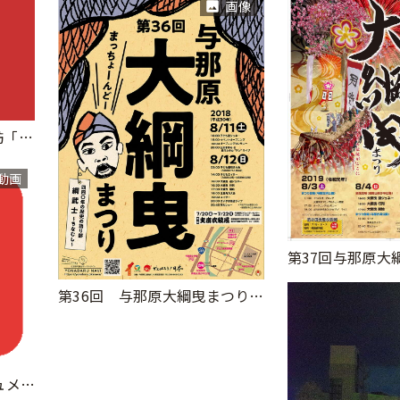
画像
沖縄のじょーとー企業探訪「与那原大綱曳」編
動画
第36回 与那原大綱曳まつりポスター
第34回与那原大綱曳ドキュメント