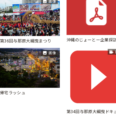
画像
第36回与那原大綱曳まつり
画像
帰宅ラッシュ