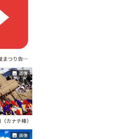
2025与那原大綱曳まつり告知動画（1,080×1,920）
画像
日（カナチ棒）
画像