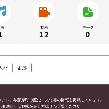
音声
動画
データ
1
12
0
人々
史跡
ポット、与那原町の歴史・文化等の情報も掲載しています。
与那原町」に興味がある方はぜひご覧ください。