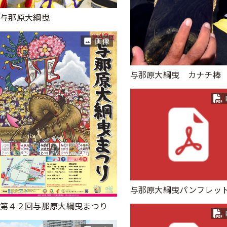
与那原大綱曳
画像
与那原大綱曳 カナチ棒
与那原大綱曳パンフレッ
第４２回与那原大綱曳まつり