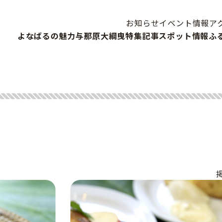
お知らせ
イベント情報
ア
よなばるの魅力
与那原大綱曳
特集記事
スポット情報
ふ