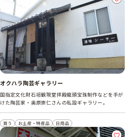
オクハラ陶芸ギャラリー
国指定文化財石垣観現堂拝殿龍頭宝珠制作などを手が
けた陶芸家・奥原崇仁さんの私設ギャラリー。
買う
お土産・特産品
日用品