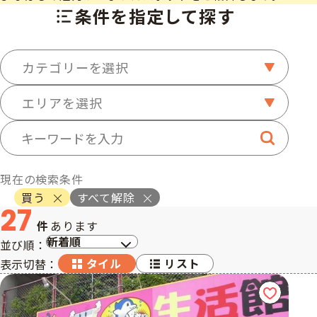
条件を指定して探す
カテゴリーを選択
エリアを選択
キーワード検索
検索する
現在の検索条件
買う
すべて解除
27
件
あります
並び順：
タイル
リスト
表示切替：