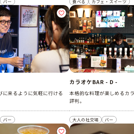
バー
食べる
カフェ・スイーツ
カラオケBAR - D -
びに来るように気軽に行ける
本格的な料理が楽しめるカ
評判。
バー
大人の社交場
バー