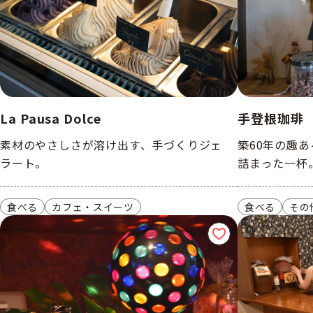
La Pausa Dolce
手登根珈琲
素材のやさしさが溶け出す、手づくりジェ
築60年の趣
ラート。
詰まった一杯
食べる
カフェ・スイーツ
食べる
その