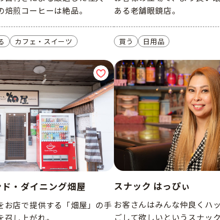
の焙煎コーヒーは絶品。
ある老舗眼鏡店。
る
カフェ・スイーツ
買う
日用品
スナック はっぴぃ
ンド・ダイニング畑屋
お客さんはみんな仲良くハ
をお店で提供する「畑屋」の手
ごして欲しいというスナッ
を召し上がれ。