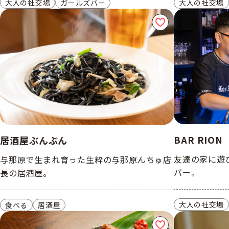
大人の社交場
ガールズバー
大人の社交場
BAR RION
居酒屋ぶんぶん
友達の家に遊
与那原で生まれ育った生粋の与那原んちゅ店
バー。
長の居酒屋。
大人の社交場
食べる
居酒屋