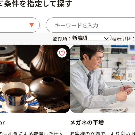
条件を指定して探す
キーワード検索
並び順：
表示切替
ar
メガネの平増
の目利きによる厳選した仕入
お客様の立場で、より良い