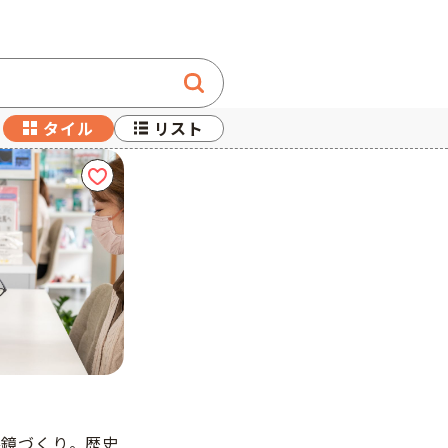
検索する
タイル
リスト
：
眼鏡づくり。歴史