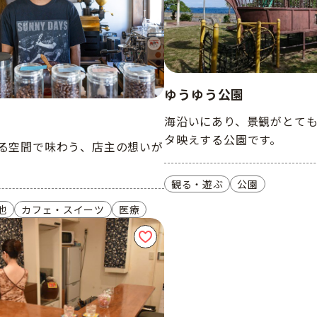
ゆうゆう公園
海沿いにあり、景観がとて
タ映えする公園です。
ある空間で味わう、店主の想いが
。
観る・遊ぶ
公園
他
カフェ・スイーツ
医療