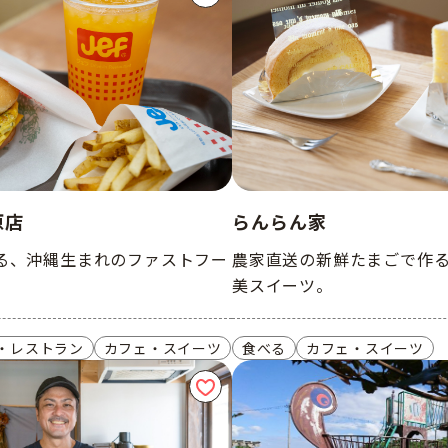
らんらん家
原店
農家直送の新鮮たまごで作
る、沖縄生まれのファストフー
美スイーツ。
食べる
カフェ・スイーツ
・レストラン
カフェ・スイーツ