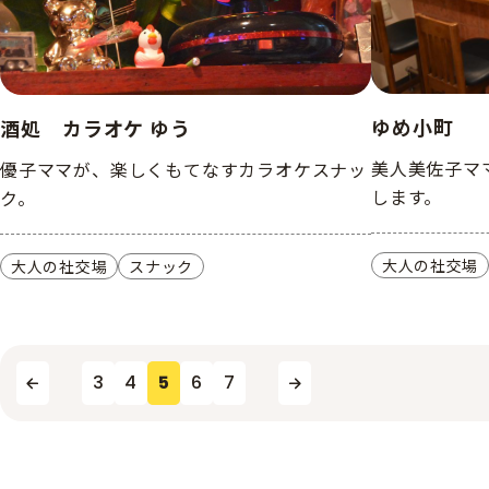
ゆめ小町
酒処 カラオケ ゆう
美人美佐子マ
優子ママが、楽しくもてなすカラオケスナッ
します。
ク。
大人の社交場
大人の社交場
スナック
3
4
5
6
7