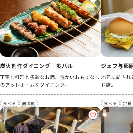
炭火創作ダイニング 炙バル
ジェフ与那
丁寧な料理と多彩なお酒、温かいおもてなし
地元に愛され
のアットホームなダイニング。
ド店。
食べる
居酒屋
食べる
定食