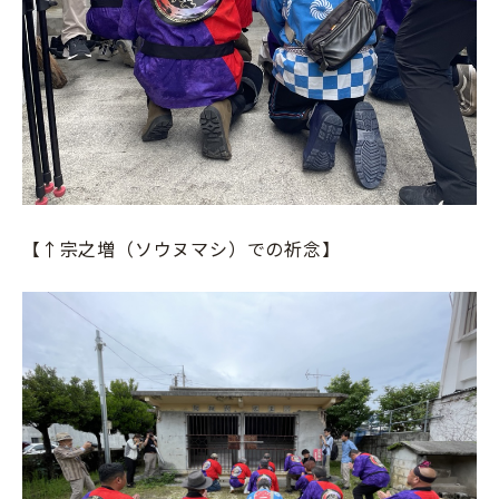
【↑宗之増（ソウヌマシ）での祈念】