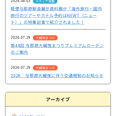
2026.08.03
メディア掲載
軽便与那原駅舎展示資料館が「海外旅行・国内
旅行のツアーやホテル予約はNEWT（ニュー
ト）」の特集記事で紹介されました！
2026.07.29
大綱曳まつり
第44回 与那原大綱曳まつりプレミアムガーデン
のご案内
2026.07.29
大綱曳まつり
2026 与那原大綱曳に伴う交通規制のお知らせ
アーカイブ