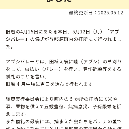
最終更新日：2025.05.12
旧暦の4月15日にあたる本日、5月12日（月）
「アブ
シバレー」
の儀式が与那原町内の拝所にて行われまし
た。
アブシバレーとは、田植え後に畦（アブシ）の草刈り
をして、虫払い（バレー）を行い、豊作祈願等をする
儀礼のことを言い、
旧暦 4 月中頃に吉日を選んで行われます。
綱曳実行委員会により町内の 5 か所の拝所にて米や
酒、果物を供えて五穀豊穣、無病息災、子孫繁栄を祈
念します。
また儀礼の最後には、捕まえた虫たちをバナナの茎で
作った船に乗せて厄と共に与那原の東海岸から沖へ流