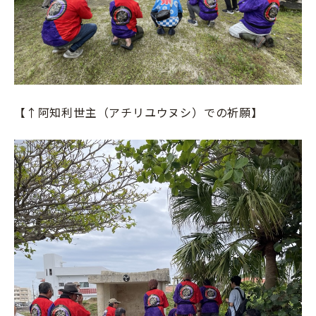
【↑阿知利世主（アチリユウヌシ）での祈願】