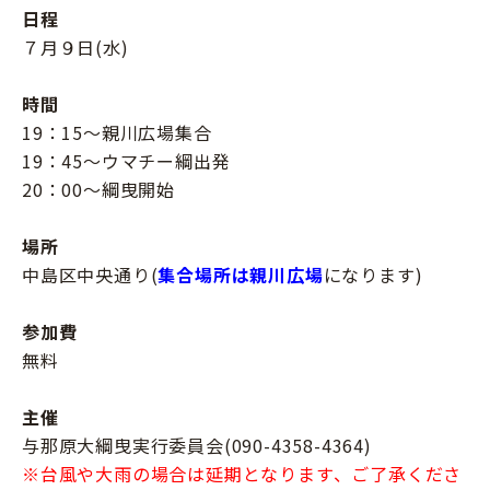
日程
７月９日(水)
時間
19：15～親川広場集合
19：45～ウマチー綱出発
20：00～綱曳開始
場所
中島区中央通り(
集合場所は親川広場
になります)
参加費
無料
主催
与那原大綱曳実行委員会(090-4358-4364)
※台風や大雨の場合は延期となります、ご了承くださ