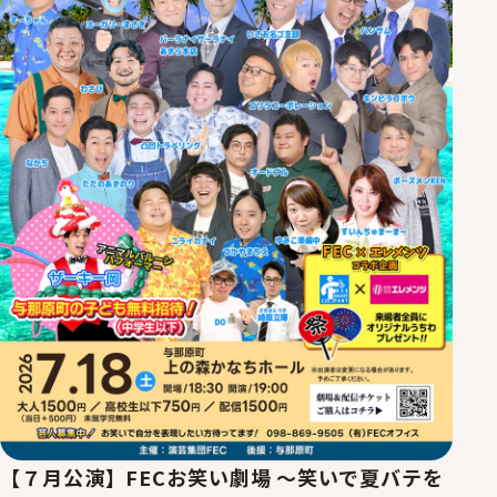
【７月公演】FECお笑い劇場 ～笑いで夏バテを