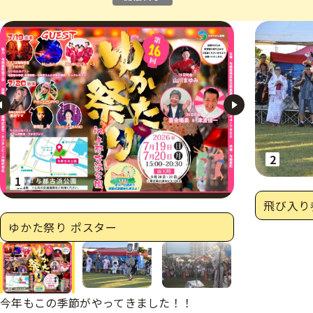
へ
次の画像へ
飛び入り
ゆかた祭り ポスター
へ
次のサムネイル
今年もこの季節がやってきました！！