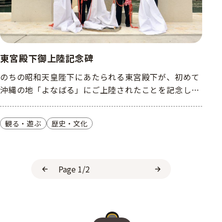
東宮殿下御上陸記念碑
のちの昭和天皇陛下にあたられる東宮殿下が、初めて
沖縄の地「よなばる」にご上陸されたことを記念し建
立。
観る・遊ぶ
歴史・文化