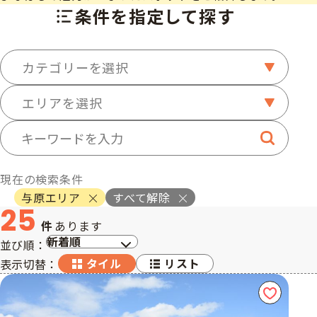
条件を指定して探す
カテゴリーを選択
エリアを選択
キーワード検索
検索する
現在の検索条件
与原エリア
すべて解除
25
件
あります
並び順：
タイル
リスト
表示切替：