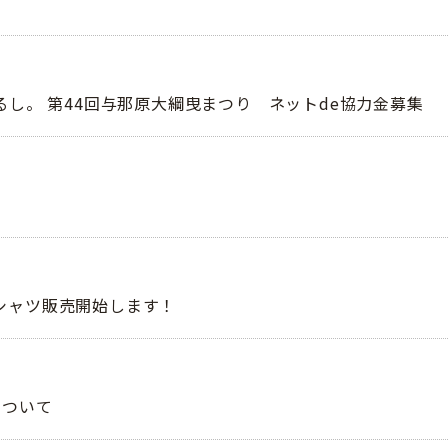
るし。 第44回与那原大綱曳まつり ネットde協力金募集
シャツ販売開始します！
について