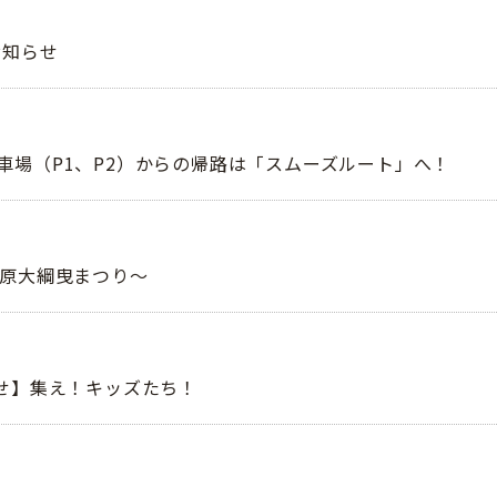
お知らせ
車場（P1、P2）からの帰路は「スムーズルート」へ！
那原大綱曳まつり～
らせ】集え！キッズたち！